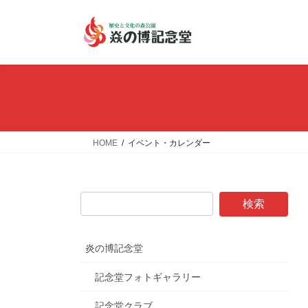
コ
ナ
ン
ビ
テ
ゲ
ン
ー
ツ
シ
へ
ョ
ス
ン
キ
に
ッ
移
HOME
イベント・カレンダー
プ
動
炎の博記念堂
記念堂フォトギャラリー
記念堂クラブ