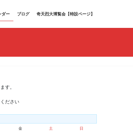
ンダー
ブログ
奇天烈大博覧会【特設ページ】
きます。
承ください
金
金
土
土
日
日