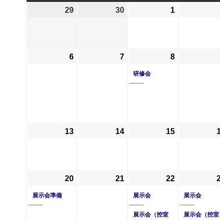
曜
曜
曜
曜
29
2026
30
2026
1
2026
日
日
日
日
年
年
年
6
6
7
月
月
月
6
2026
7
2026
8
2026
(1
29
30
1
年
年
年
件
日
日
日
研修会
7
7
7
の
月
月
月
イ
6
7
8
ベ
日
日
日
ン
ト)
13
2026
14
2026
15
2026
年
年
年
7
7
7
月
月
月
20
2026
(1
21
2026
22
2026
(2
13
14
15
年
件
年
年
件
日
日
日
展示会準備
展示会
展示会
7
の
7
7
の
月
イ
月
展示会（控室
月
イ
展示会（控室