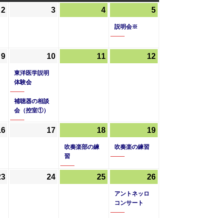
曜
曜
曜
2
2026
3
2026
4
2026
5
2026
(1
日
日
日
年
年
年
年
件
説明会※
7
7
7
7
の
月
月
月
月
イ
9
2026
10
2026
(2
11
2026
12
2026
2
3
4
5
ベ
年
年
件
年
年
日
日
日
日
ン
東洋医学説明
7
7
の
7
7
体験会
ト)
月
月
イ
月
月
補聴器の相談
9
10
ベ
11
12
会（控室①）
日
日
ン
日
日
ト)
16
2026
17
2026
18
2026
(1
19
2026
(1
年
年
年
件
年
件
吹奏楽部の練
吹奏楽の練習
7
7
7
の
7
の
習
月
月
月
イ
月
イ
23
2026
(2
24
2026
25
2026
26
2026
(1
16
17
18
ベ
19
ベ
年
件
年
年
年
件
日
日
日
ン
日
ン
アントネッロ
7
の
7
7
7
の
ト)
ト)
コンサート
月
イ
月
月
月
イ