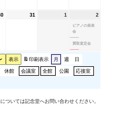
23
ベ
24
25
26
ベ
日
ン
日
日
日
ン
30
2026
(1
31
2026
1
2026
2
2026
(2
ト)
ト)
年
件
年
年
年
件
ピアノの発表
7
の
7
8
8
の
会
月
イ
月
月
月
イ
買取査定会
30
ベ
31
1
2
ベ
日
ン
日
日
日
ン
印刷
表示
月
週
日
ト)
ト)
休館
会議室
全館
公園
応接室
細については記念堂へお問い合わせください。