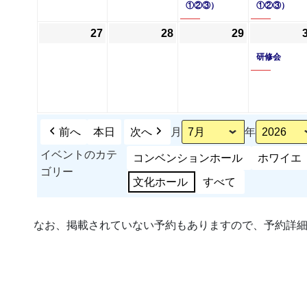
①②③）
①②③）
20
ベ
21
22
ベ
日
ン
日
日
ン
27
2026
28
2026
29
2026
ト)
ト)
年
年
年
研修会
7
7
7
月
月
月
27
28
29
日
日
日
前へ
本日
次へ
月
年
イベントのカテ
コンベンションホール
ホワイエ
ゴリー
文化ホール
すべて
なお、掲載されていない予約もありますので、予約詳